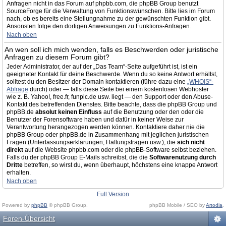
Anfragen nicht in das Forum auf phpbb.com, die phpBB Group benutzt
SourceForge für die Verwaltung von Funktionswünschen. Bitte lies im Forum
nach, ob es bereits eine Stellungnahme zu der gewünschten Funktion gibt.
Ansonsten folge den dortigen Anweisungen zu Funktions-Anfragen.
Nach oben
An wen soll ich mich wenden, falls es Beschwerden oder juristische
Anfragen zu diesem Forum gibt?
Jeder Administrator, der auf der „Das Team“-Seite aufgeführt ist, ist ein
geeigneter Kontakt für deine Beschwerde. Wenn du so keine Antwort erhältst,
solltest du den Besitzer der Domain kontaktieren (führe dazu eine
„WHOIS“-
Abfrage
durch) oder — falls diese Seite bei einem kostenlosen Webhoster
wie z. B. Yahoo!, free.fr, funpic.de usw. liegt — den Support oder den Abuse-
Kontakt des betreffenden Dienstes. Bitte beachte, dass die phpBB Group und
phpBB.de
absolut keinen Einfluss
auf die Benutzung oder den oder die
Benutzer der Forensoftware haben und dafür in keiner Weise zur
Verantwortung herangezogen werden können. Kontaktiere daher nie die
phpBB Group oder phpBB.de in Zusammenhang mit jeglichen juristischen
Fragen (Unterlassungserklärungen, Haftungsfragen usw.), die
sich nicht
direkt
auf die Website phpbb.com oder die phpBB-Software selbst beziehen.
Falls du der phpBB Group E-Mails schreibst, die die
Softwarenutzung durch
Dritte
betreffen, so wirst du, wenn überhaupt, höchstens eine knappe Antwort
erhalten.
Nach oben
Full Version
Powered by
phpBB
© phpBB Group.
phpBB Mobile / SEO by
Artodia
.
Foren-Übersicht