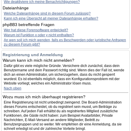
Wie deaktiviere ich meine Benachrichtigungen?
Dateianhänge
Welche Dateianhänge sind in diesem Forum zulässig?
Kann ich eine Übersicht all meiner Dateianhänge erhalten?
phpBB3 betreffende Fragen
Wer hat diese Forensoftware entwickelt?
Warum ist Funktion x oder y nicht enthalten?
An wen soll ich mich wenden, falls es Beschwerden oder juristische Anfragen
zu diesem Forum gibt?
Registrierung und Anmeldung
Warum kann ich mich nicht anmelden?
Dafür gibt es viele mögliche Gründe. Versichere dich zunächst, dass dein
Benutzername und dein Passwort richtig sind. Wenn dies der Fall ist, wende
dich an einen Administrator, um sicherzugehen, dass du nicht gesperrt
wurdest. Es ist ebenfalls möglich, dass ein Konfigurationsproblem mit der
Website vorliegt, welches ein Administrator lösen muss.
Nach oben
Wozu muss ich mich überhaupt registrieren?
Eine Registrierung ist nicht unbedingt zwingend. Die Board-Administration
dieses Forums entscheidet, ob du registriert sein musst, um Beiträge zu
schreiben. Auf jeden Fall erhältst du als registriertes Mitglied zusätzliche
Funktionen, die Gäste nicht haben: zum Beispiel Avatarbilder, Private
Nachrichten, E-Mail-Versand an andere Mitglieder, Beitritt zu
Benutzergruppen und so weiter. Wir empfehlen dir eine Anmeldung, da sie
schnell erledigt ist und dir zahlreiche Vorteile bringt.