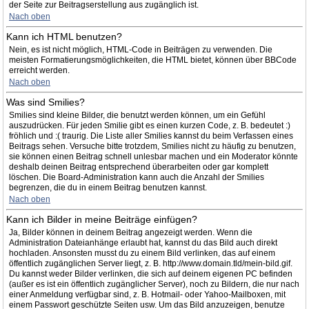
der Seite zur Beitragserstellung aus zugänglich ist.
Nach oben
Kann ich HTML benutzen?
Nein, es ist nicht möglich, HTML-Code in Beiträgen zu verwenden. Die
meisten Formatierungsmöglichkeiten, die HTML bietet, können über BBCode
erreicht werden.
Nach oben
Was sind Smilies?
Smilies sind kleine Bilder, die benutzt werden können, um ein Gefühl
auszudrücken. Für jeden Smilie gibt es einen kurzen Code, z. B. bedeutet :)
fröhlich und :( traurig. Die Liste aller Smilies kannst du beim Verfassen eines
Beitrags sehen. Versuche bitte trotzdem, Smilies nicht zu häufig zu benutzen,
sie können einen Beitrag schnell unlesbar machen und ein Moderator könnte
deshalb deinen Beitrag entsprechend überarbeiten oder gar komplett
löschen. Die Board-Administration kann auch die Anzahl der Smilies
begrenzen, die du in einem Beitrag benutzen kannst.
Nach oben
Kann ich Bilder in meine Beiträge einfügen?
Ja, Bilder können in deinem Beitrag angezeigt werden. Wenn die
Administration Dateianhänge erlaubt hat, kannst du das Bild auch direkt
hochladen. Ansonsten musst du zu einem Bild verlinken, das auf einem
öffentlich zugänglichen Server liegt, z. B. http://www.domain.tld/mein-bild.gif.
Du kannst weder Bilder verlinken, die sich auf deinem eigenen PC befinden
(außer es ist ein öffentlich zugänglicher Server), noch zu Bildern, die nur nach
einer Anmeldung verfügbar sind, z. B. Hotmail- oder Yahoo-Mailboxen, mit
einem Passwort geschützte Seiten usw. Um das Bild anzuzeigen, benutze