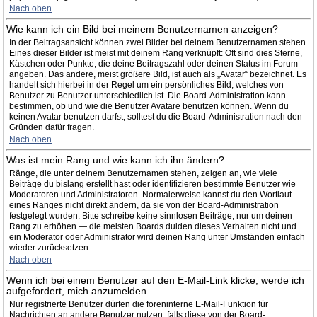
Nach oben
Wie kann ich ein Bild bei meinem Benutzernamen anzeigen?
In der Beitragsansicht können zwei Bilder bei deinem Benutzernamen stehen.
Eines dieser Bilder ist meist mit deinem Rang verknüpft: Oft sind dies Sterne,
Kästchen oder Punkte, die deine Beitragszahl oder deinen Status im Forum
angeben. Das andere, meist größere Bild, ist auch als „Avatar“ bezeichnet. Es
handelt sich hierbei in der Regel um ein persönliches Bild, welches von
Benutzer zu Benutzer unterschiedlich ist. Die Board-Administration kann
bestimmen, ob und wie die Benutzer Avatare benutzen können. Wenn du
keinen Avatar benutzen darfst, solltest du die Board-Administration nach den
Gründen dafür fragen.
Nach oben
Was ist mein Rang und wie kann ich ihn ändern?
Ränge, die unter deinem Benutzernamen stehen, zeigen an, wie viele
Beiträge du bislang erstellt hast oder identifizieren bestimmte Benutzer wie
Moderatoren und Administratoren. Normalerweise kannst du den Wortlaut
eines Ranges nicht direkt ändern, da sie von der Board-Administration
festgelegt wurden. Bitte schreibe keine sinnlosen Beiträge, nur um deinen
Rang zu erhöhen — die meisten Boards dulden dieses Verhalten nicht und
ein Moderator oder Administrator wird deinen Rang unter Umständen einfach
wieder zurücksetzen.
Nach oben
Wenn ich bei einem Benutzer auf den E-Mail-Link klicke, werde ich
aufgefordert, mich anzumelden.
Nur registrierte Benutzer dürfen die foreninterne E-Mail-Funktion für
Nachrichten an andere Benutzer nutzen, falls diese von der Board-