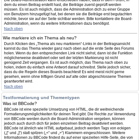
Die Board-Administration kann entschieden haben, dass in dem Forum, in
dem du einen Beitrag erstellt hast, die Beiträge zuerst geprüft werden
müssen. Es ist auch möglich, dass die Administration dich zu einer Gruppe
von Benutzern hinzugefügt hat, bei denen sie die Beiträge erst begutachten
möchte, bevor sie auf der Seite sichtbar werden. Bitte kontaktiere die Board-
Administration, wenn du weitere Informationen dazu benötigst.
Nach oben
Wie markiere ich ein Thema als neu?
Durch Klicken des „Thema als neu markieren“-Links in der Beitragsansicht
kannst du das Thema wieder ganz nach oben auf die erste Seite des Forums
holen. Wenn du den entsprechenden Link nicht siehst, dann ist die Funktion
möglicherweise deaktiviert oder seit der letzten Markierung ist nicht
genügend Zeit vergangen. Es ist auch möglich, das Thema nach oben zu
holen, indem du einfach eine Antwort darauf schreibst. Stelle jedoch sicher,
dass du die Regeln dieses Boards beachtest! Es wird meist nicht gerne
gesehen, wenn ohne triftigen Grund auf alte oder abgeschlossene Themen
geantwortet wird.
Nach oben
Textformatierung und Thementypen
Was ist BBCode?
BBCode ist eine spezielle Umsetzung von HTML, die dir weitreichende
Formatierungsmöglichkeiten für deinen Text gibt. Die Rechte zur Verwendung
von BBCode werden durch die Board-Administration vergeben, können
jedoch auch durch dich für jeden einzelnen Beitrag deaktiviert werden.
BBCode ist ähnlich wie HTML aufgebaut, jedoch werden Tags von eckigen
(„[“ und „]“) statt spitzen („<“ und „>“) Klammern eingeschlossen. Weitere
Informationen zu BBCode findest du auf einer speziellen Hilfe-Seite, die von