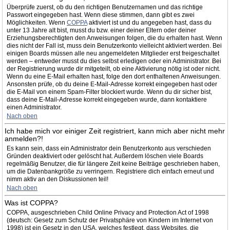
Überprüfe zuerst, ob du den richtigen Benutzernamen und das richtige
Passwort eingegeben hast. Wenn diese stimmen, dann gibt es zwei
Möglichkeiten. Wenn
COPPA
aktiviert ist und du angegeben hast, dass du
unter 13 Jahre alt bist, musst du bzw. einer deiner Eltern oder deiner
Erziehungsberechtigten den Anweisungen folgen, die du erhalten hast. Wenn
dies nicht der Fall ist, muss dein Benutzerkonto vielleicht aktiviert werden. Bei
einigen Boards müssen alle neu angemeldeten Mitglieder erst freigeschaltet
werden – entweder musst du dies selbst erledigen oder ein Administrator. Bei
der Registrierung wurde dir mitgeteilt, ob eine Aktivierung nötig ist oder nicht.
Wenn du eine E-Mail erhalten hast, folge den dort enthaltenen Anweisungen.
Ansonsten prüfe, ob du deine E-Mail-Adresse korrekt eingegeben hast oder
die E-Mail von einem Spam-Filter blockiert wurde. Wenn du dir sicher bist,
dass deine E-Mail-Adresse korrekt eingegeben wurde, dann kontaktiere
einen Administrator.
Nach oben
Ich habe mich vor einiger Zeit registriert, kann mich aber nicht mehr
anmelden?!
Es kann sein, dass ein Administrator dein Benutzerkonto aus verschieden
Gründen deaktiviert oder gelöscht hat. Außerdem löschen viele Boards
regelmäßig Benutzer, die für längere Zeit keine Beiträge geschrieben haben,
um die Datenbankgröße zu verringern. Registriere dich einfach erneut und
nimm aktiv an den Diskussionen teil!
Nach oben
Was ist COPPA?
COPPA, ausgeschrieben Child Online Privacy and Protection Act of 1998
(deutsch: Gesetz zum Schutz der Privatsphäre von Kindern im Internet von
1998) ist ein Gesetz in den USA, welches festlegt, dass Websites, die