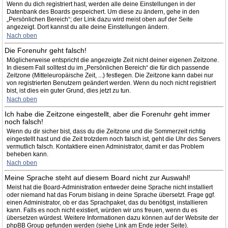
Wenn du dich registriert hast, werden alle deine Einstellungen in der
Datenbank des Boards gespeichert. Um diese zu ändern, gehe in den
„Persönlichen Bereich“; der Link dazu wird meist oben auf der Seite
angezeigt. Dort kannst du alle deine Einstellungen ändern.
Nach oben
Die Forenuhr geht falsch!
Möglicherweise entspricht die angezeigte Zeit nicht deiner eigenen Zeitzone.
In diesem Fall solltest du im „Persönlichen Bereich“ die für dich passende
Zeitzone (Mitteleuropäische Zeit, ...) festlegen. Die Zeitzone kann dabei nur
von registrierten Benutzern geändert werden. Wenn du noch nicht registriert
bist, ist dies ein guter Grund, dies jetzt zu tun.
Nach oben
Ich habe die Zeitzone eingestellt, aber die Forenuhr geht immer
noch falsch!
Wenn du dir sicher bist, dass du die Zeitzone und die Sommerzeit richtig
eingestellt hast und die Zeit trotzdem noch falsch ist, geht die Uhr des Servers
vermutlich falsch. Kontaktiere einen Administrator, damit er das Problem
beheben kann.
Nach oben
Meine Sprache steht auf diesem Board nicht zur Auswahl!
Meist hat die Board-Administration entweder deine Sprache nicht installiert
oder niemand hat das Forum bislang in deine Sprache übersetzt. Frage ggf.
einen Administrator, ob er das Sprachpaket, das du benötigst, installieren
kann. Falls es noch nicht existiert, würden wir uns freuen, wenn du es
übersetzen würdest. Weitere Informationen dazu können auf der Website der
phpBB Group gefunden werden (siehe Link am Ende jeder Seite).